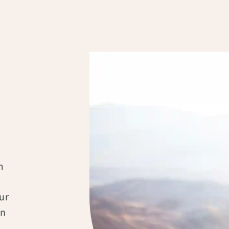
m
ur
en