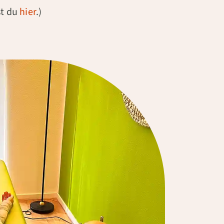
st du
hier
.)