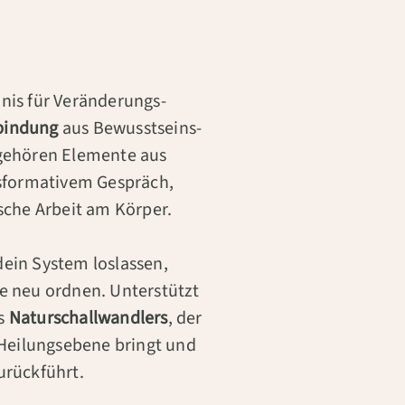
dnis für Veränderungs­
rbindung
aus Bewusstseins­
u gehören Elemente aus
nsformativem Gespräch,
che Arbeit am Körper.
dein System loslassen,
ne neu ordnen. Unterstützt
es
Natur­schall­wandlers
, der
Heilungs­ebene bringt und
urück­führt.